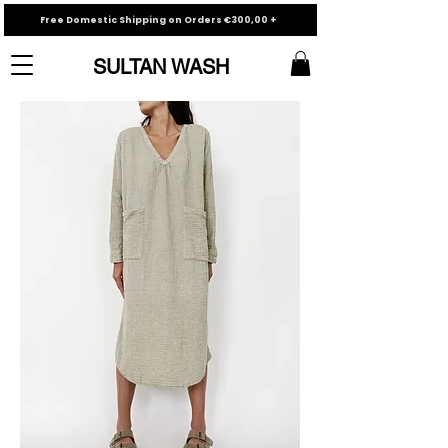
Free Domestic Shipping on Orders €300,00 +
SULTAN WASH