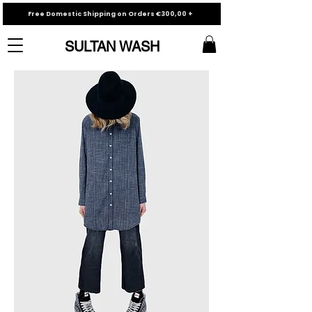
Free Domestic Shipping on Orders €300,00 +
SULTAN WASH