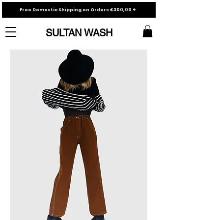
Free Domestic Shipping on Orders €300,00 +
SULTAN WASH